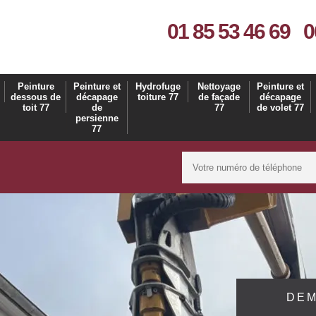
01 85 53 46 69
0
Peinture
Peinture et
Hydrofuge
Nettoyage
Peinture et
dessous de
décapage
toiture 77
de façade
décapage
toit 77
de
77
de volet 77
persienne
77
DEM