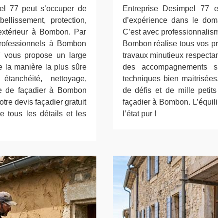
pel 77 peut s’occuper de
Entreprise Desimpel 77 e
ellissement, protection,
d’expérience dans le do
 extérieur à Bombon. Par
C’est avec professionnalism
 professionnels à Bombon
Bombon réalise tous vos pr
77 vous propose un large
travaux minutieux respectan
e la manière la plus sûre
des accompagnements su
 étanchéité, nettoyage,
techniques bien maitrisées,
ise de façadier à Bombon
de défis et de mille petits
tre devis façadier gratuit
façadier à Bombon. L’équilib
 tous les détails et les
l’état pur !