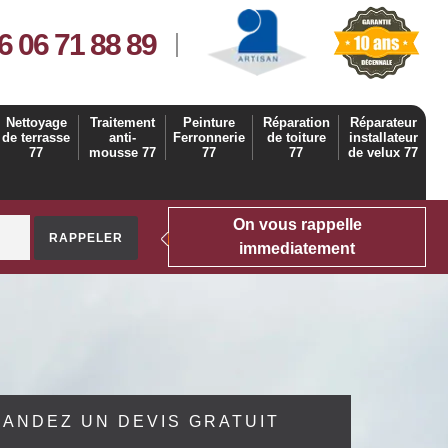
6 06 71 88 89
Nettoyage
Traitement
Peinture
Réparation
Réparateur
de terrasse
anti-
Ferronnerie
de toiture
installateur
77
mousse 77
77
77
de velux 77
On vous rappelle
immediatement
ANDEZ UN DEVIS GRATUIT