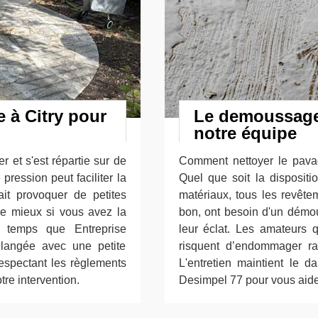
e à Citry pour
Le demoussage 
notre équipe
r et s'est répartie sur de
Comment nettoyer le pavag
pression peut faciliter la
Quel que soit la dispositi
ait provoquer de petites
matériaux, tous les revêt
oie mieux si vous avez la
bon, ont besoin d'un démou
le temps que Entreprise
leur éclat. Les amateurs 
élangée avec une petite
risquent d’endommager ra
respectant les règlements
L'entretien maintient le d
re intervention.
Desimpel 77 pour vous aide