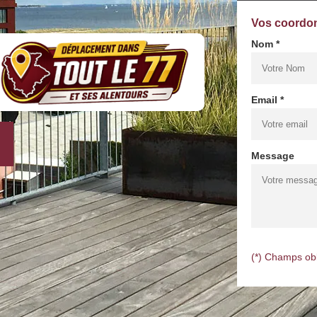
Vos coordo
Nom *
Email *
Message
(*) Champs obl