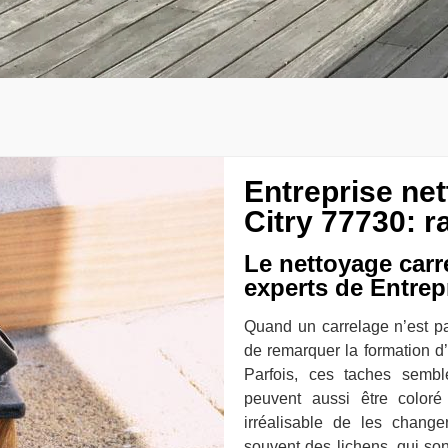
Entreprise ne
Citry 77730: r
Le nettoyage carre
experts de Entrep
Quand un carrelage n’est pa
de remarquer la formation d
Parfois, ces taches sembl
peuvent aussi être coloré
irréalisable de les chang
souvent des lichens, qui so