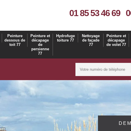
01 85 53 46 69
0
Peinture
Peinture et
Hydrofuge
Nettoyage
Peinture et
dessous de
décapage
toiture 77
de façade
décapage
toit 77
de
77
de volet 77
persienne
77
DEM