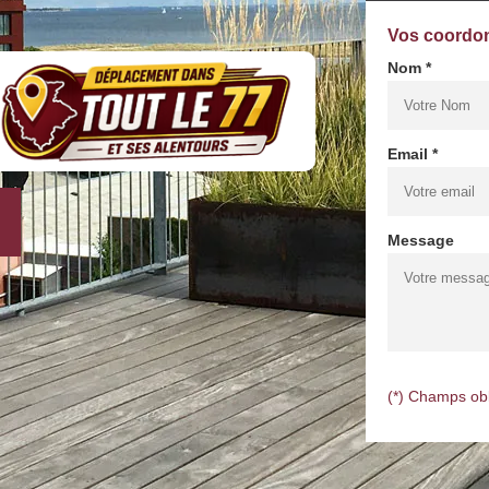
Vos coordo
Nom *
Email *
Message
(*) Champs obl