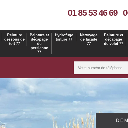
01 85 53 46 69
0
Peinture
Peinture et
Hydrofuge
Nettoyage
Peinture et
dessous de
décapage
toiture 77
de façade
décapage
toit 77
de
77
de volet 77
persienne
77
DEM