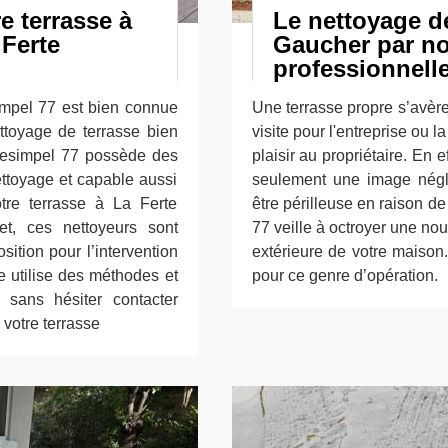
re terrasse à
Le nettoyage de
 Ferte
Gaucher par no
professionnell
impel 77 est bien connue
Une terrasse propre s’avère
ettoyage de terrasse bien
visite pour l'entreprise ou 
 Desimpel 77 possède des
plaisir au propriétaire. En
ettoyage et capable aussi
seulement une image négli
otre terrasse à La Ferte
être périlleuse en raison d
t, ces nettoyeurs sont
77 veille à octroyer une no
sition pour l’intervention
extérieure de votre maison
le utilise des méthodes et
pour ce genre d’opération.
z sans hésiter contacter
votre terrasse