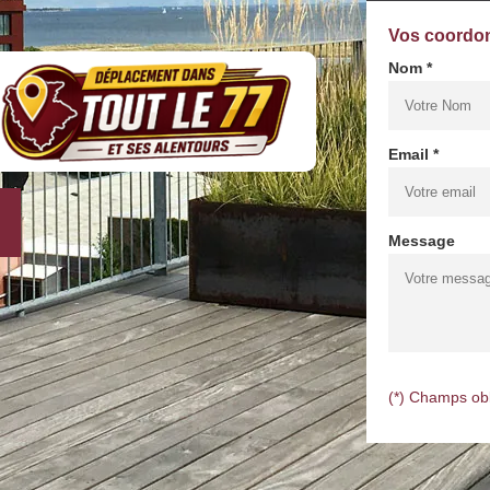
Vos coordo
Nom *
Email *
Message
(*) Champs obl