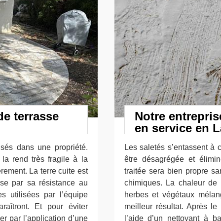
de terrasse
Notre entrepris
en service en 
lisés dans une propriété.
Les saletés s’entassent à c
 la rend très fragile à la
être désagrégée et élimi
èrement. La terre cuite est
traitée sera bien propre san
sse par sa résistance au
chimiques. La chaleur de 
 utilisées par l’équipe
herbes et végétaux mélan
raîtront. Et pour éviter
meilleur résultat. Après le
ner par l’application d’une
l’aide d’un nettoyant à 