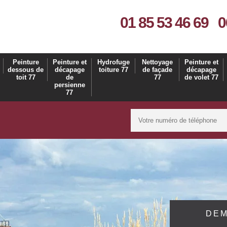
01 85 53 46 69
0
Peinture
Peinture et
Hydrofuge
Nettoyage
Peinture et
dessous de
décapage
toiture 77
de façade
décapage
toit 77
de
77
de volet 77
persienne
77
DEM