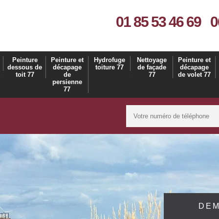
01 85 53 46 69
0
Peinture
Peinture et
Hydrofuge
Nettoyage
Peinture et
dessous de
décapage
toiture 77
de façade
décapage
toit 77
de
77
de volet 77
persienne
77
DEM