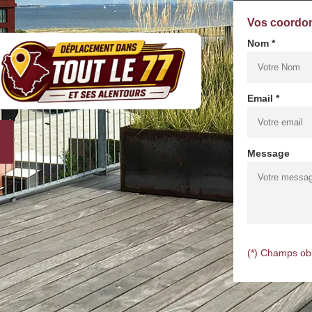
Vos coordo
Nom *
Email *
Message
(*) Champs obl