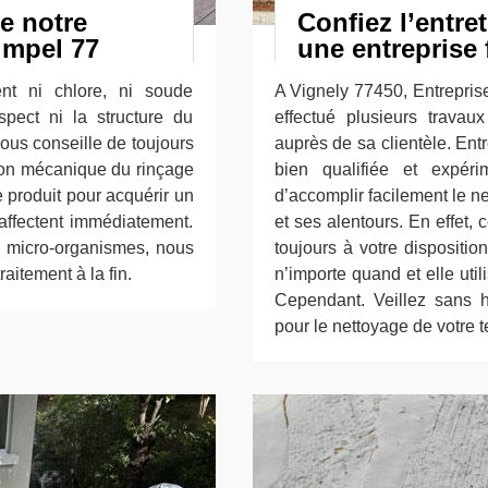
e notre
Confiez l’entret
impel 77
une entreprise 
nt ni chlore, ni soude
A Vignely 77450, Entrepris
spect ni la structure du
effectué plusieurs travau
vous conseille de toujours
auprès de sa clientèle. En
ction mécanique du rinçage
bien qualifiée et expér
e produit pour acquérir un
d’accomplir facilement le n
 affectent immédiatement.
et ses alentours. En effet, 
s micro-organismes, nous
toujours à votre disposition
aitement à la fin.
n’importe quand et elle util
Cependant. Veillez sans h
pour le nettoyage de votre t