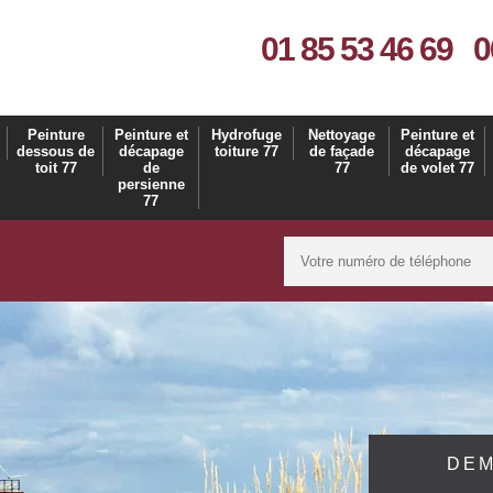
01 85 53 46 69
0
Peinture
Peinture et
Hydrofuge
Nettoyage
Peinture et
dessous de
décapage
toiture 77
de façade
décapage
toit 77
de
77
de volet 77
persienne
77
DEM