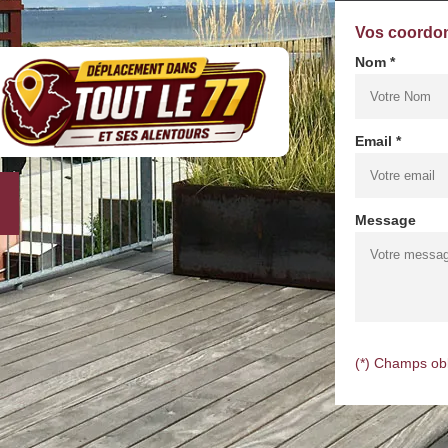
Vos coordo
Nom *
Email *
Message
(*) Champs obl