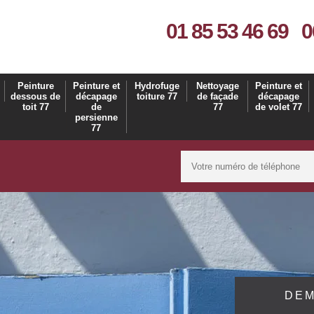
01 85 53 46 69
0
Peinture
Peinture et
Hydrofuge
Nettoyage
Peinture et
dessous de
décapage
toiture 77
de façade
décapage
toit 77
de
77
de volet 77
persienne
77
DEM