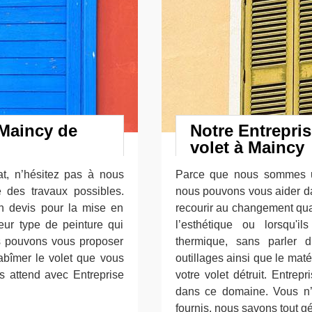
 Maincy de
Notre Entrepri
volet à Maincy
at, n’hésitez pas à nous
Parce que nous sommes u
e des travaux possibles.
nous pouvons vous aider da
n devis pour la mise en
recourir au changement qu
leur type de peinture qui
l’esthétique ou lorsqu'
us pouvons vous proposer
thermique, sans parler d
abîmer le volet que vous
outillages ainsi que le ma
ous attend avec Entreprise
votre volet détruit. Entre
dans ce domaine. Vous n’a
fournis, nous savons tout gé