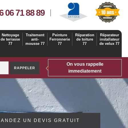
6 06 71 88 89
Nettoyage
Traitement
Peinture
Réparation
Réparateur
de terrasse
anti-
Ferronnerie
de toiture
installateur
77
mousse 77
77
77
de velux 77
On vous rappelle
immediatement
ANDEZ UN DEVIS GRATUIT