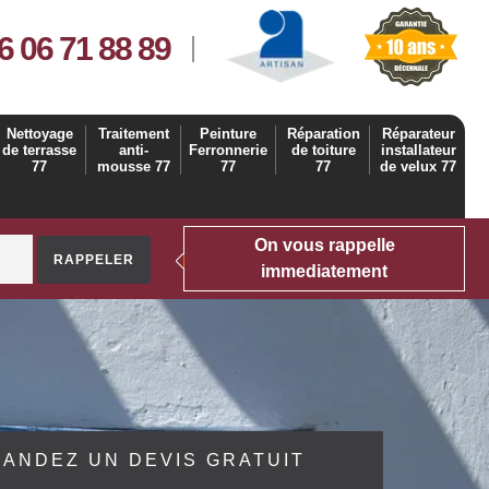
6 06 71 88 89
Nettoyage
Traitement
Peinture
Réparation
Réparateur
de terrasse
anti-
Ferronnerie
de toiture
installateur
77
mousse 77
77
77
de velux 77
On vous rappelle
immediatement
ANDEZ UN DEVIS GRATUIT