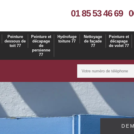
01 85 53 46 69
0
Peinture
Peinture et
Hydrofuge
Nettoyage
Peinture et
dessous de
décapage
toiture 77
de façade
décapage
toit 77
de
77
de volet 77
persienne
77
DEM