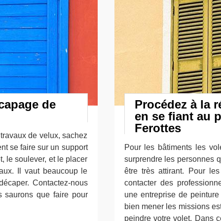
écapage de
Procédez à la r
en se fiant au 
Ferottes
 travaux de velux, sachez
nt se faire sur un support
Pour les bâtiments les vole
t, le soulever, et le placer
surprendre les personnes qu
avaux. Il vaut beaucoup le
être très attirant. Pour le
 décaper. Contactez-nous
contacter des professionn
us saurons que faire pour
une entreprise de peinture 
bien mener les missions est
peindre votre volet. Dans c