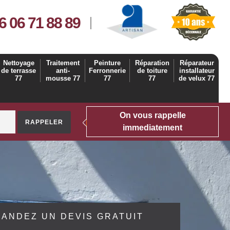
6 06 71 88 89
Nettoyage
Traitement
Peinture
Réparation
Réparateur
de terrasse
anti-
Ferronnerie
de toiture
installateur
77
mousse 77
77
77
de velux 77
On vous rappelle
immediatement
ANDEZ UN DEVIS GRATUIT