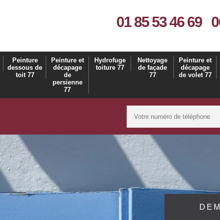
01 85 53 46 69
0
Peinture
Peinture et
Hydrofuge
Nettoyage
Peinture et
dessous de
décapage
toiture 77
de façade
décapage
toit 77
de
77
de volet 77
persienne
77
DEM