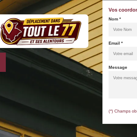
Vos coordo
Nom *
Email *
Message
(*) Champs obl