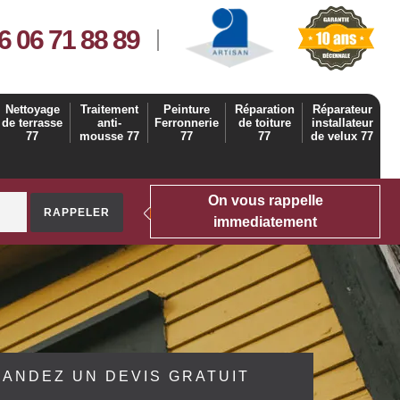
6 06 71 88 89
Nettoyage
Traitement
Peinture
Réparation
Réparateur
de terrasse
anti-
Ferronnerie
de toiture
installateur
77
mousse 77
77
77
de velux 77
On vous rappelle
immediatement
ANDEZ UN DEVIS GRATUIT