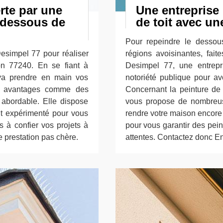
erte par une
Une entreprise
e dessous de
de toit avec un
Pour repeindre le dessou
Desimpel 77 pour réaliser
régions avoisinantes, fai
n 77240. En se fiant à
Desimpel 77, une entrepr
 va prendre en main vos
notoriété publique pour av
rs avantages comme des
Concernant la peinture de
s abordable. Elle dispose
vous propose de nombreuse
it expérimenté pour vous
rendre votre maison encore p
s à confier vos projets à
pour vous garantir des pein
 prestation pas chère.
attentes. Contactez donc En