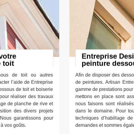
votre
Entreprise Des
toit
peinture dessou
ous de toit ou autres
Afin de disposer des dessous
cter l’aide de Entreprise
de peintures. Artisan Ent
ssous de toit et boiserie
gamme de prestations pour 
our réaliser des travaux
mettons en place sont ass
age de planche de rive et
nous faisons sont réalisé
ition des divers projets
dans le domaine. Pour tout
e. Nous garantissons pour
techniques d’habillage de
 à vos goûts.
demandes et sommes égale