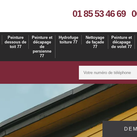
01 85 53 46 69
0
Peinture
Peinture et
Hydrofuge
Nettoyage
Peinture et
dessous de
décapage
toiture 77
de façade
décapage
toit 77
de
77
de volet 77
persienne
77
DEM