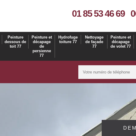
01 85 53 46 69
0
Peinture
Peinture et
Hydrofuge
Nettoyage
Peinture et
dessous de
décapage
toiture 77
de façade
décapage
toit 77
de
77
de volet 77
persienne
77
DEM