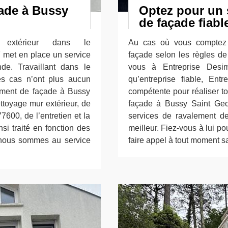
çade à Bussy
Optez pour un 
de façade fiab
 extérieur dans le
Au cas où vous comptez 
 met en place un service
façade selon les règles de
e. Travaillant dans le
vous à Entreprise Desim
es cas n’ont plus aucun
qu’entreprise fiable, Ent
lement de façade à Bussy
compétente pour réaliser t
ttoyage mur extérieur, de
façade à Bussy Saint Geo
7600, de l’entretien et la
services de ravalement de
si traité en fonction des
meilleur. Fiez-vous à lui po
, nous sommes au service
faire appel à tout moment sa