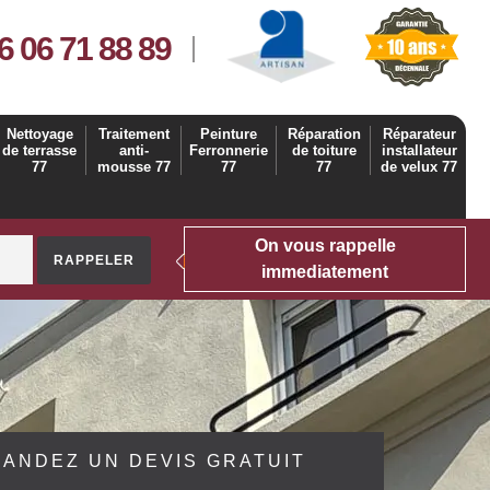
6 06 71 88 89
Nettoyage
Traitement
Peinture
Réparation
Réparateur
de terrasse
anti-
Ferronnerie
de toiture
installateur
77
mousse 77
77
77
de velux 77
On vous rappelle
immediatement
ANDEZ UN DEVIS GRATUIT