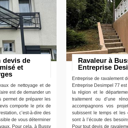
 devis de
Ravaleur à Bus
misé et
Entreprise Des
rges
Entreprise de ravalement d
avaux de nettoyage et de
Entreprise Desimpel 77 est 
faire est de demander un
la région et le départem
s permet de préparer les
traitement ou d’une rén
evis comporte le prix de
accompagnons vos proje
estation, c’est-à-dire des
subissent le temps et les
ssible de vous déterminer
sont à l’écoute des besoin
ravaux. Pour cela, à Bussy
Pour tout devis de ravalem