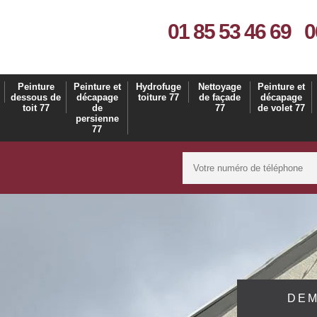
01 85 53 46 69
0
Peinture
Peinture et
Hydrofuge
Nettoyage
Peinture et
dessous de
décapage
toiture 77
de façade
décapage
toit 77
de
77
de volet 77
persienne
77
DEM