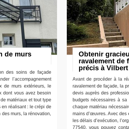
on de murs
Obtenir gracie
ravalement de 
précis à Vilbert
ion des soins de façade
ander l’accompagnement
Avant de procéder à la ré
x de murs extérieurs, le
ravalement de façade, la p
aux dont vous avez besoin
devis auprès des professi
 de matériaux et tout type
budgets nécessaires à sa r
 en réalisant : le crépi de
chaque matériau nécessaire,
n des murs, la rénovation,
mains d’œuvres. Avec des ex
les délais d’exécution, l’or
77540, vous pouvez conta