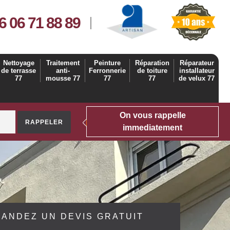
6 06 71 88 89
Nettoyage
Traitement
Peinture
Réparation
Réparateur
de terrasse
anti-
Ferronnerie
de toiture
installateur
77
mousse 77
77
77
de velux 77
On vous rappelle
immediatement
ANDEZ UN DEVIS GRATUIT