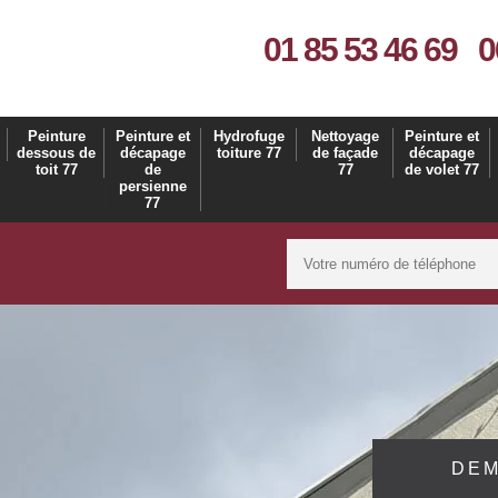
01 85 53 46 69
0
Peinture
Peinture et
Hydrofuge
Nettoyage
Peinture et
dessous de
décapage
toiture 77
de façade
décapage
toit 77
de
77
de volet 77
persienne
77
DEM