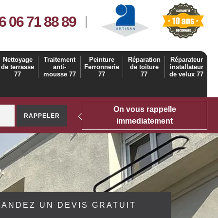
6 06 71 88 89
Nettoyage
Traitement
Peinture
Réparation
Réparateur
de terrasse
anti-
Ferronnerie
de toiture
installateur
77
mousse 77
77
77
de velux 77
On vous rappelle
immediatement
ANDEZ UN DEVIS GRATUIT