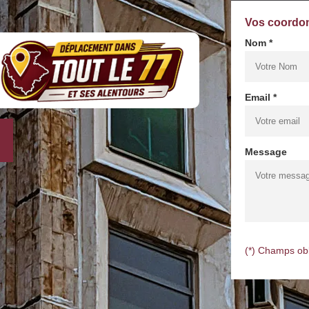
Vos coordo
Nom *
Email *
Message
(*) Champs obl