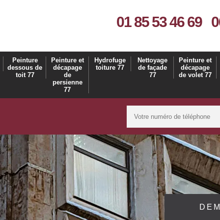
01 85 53 46 69
0
Peinture
Peinture et
Hydrofuge
Nettoyage
Peinture et
dessous de
décapage
toiture 77
de façade
décapage
toit 77
de
77
de volet 77
persienne
77
DEM