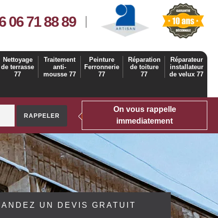
6 06 71 88 89
Nettoyage
Traitement
Peinture
Réparation
Réparateur
de terrasse
anti-
Ferronnerie
de toiture
installateur
77
mousse 77
77
77
de velux 77
On vous rappelle
immediatement
ANDEZ UN DEVIS GRATUIT