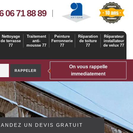
6 06 71 88 89
Nettoyage
Traitement
Peinture
Réparation
Réparateur
de terrasse
anti-
Ferronnerie
de toiture
installateur
77
mousse 77
77
77
de velux 77
On vous rappelle
immediatement
ANDEZ UN DEVIS GRATUIT