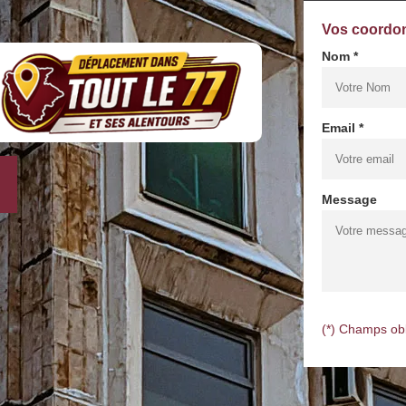
Vos coordo
Nom *
Email *
Message
(*) Champs obl