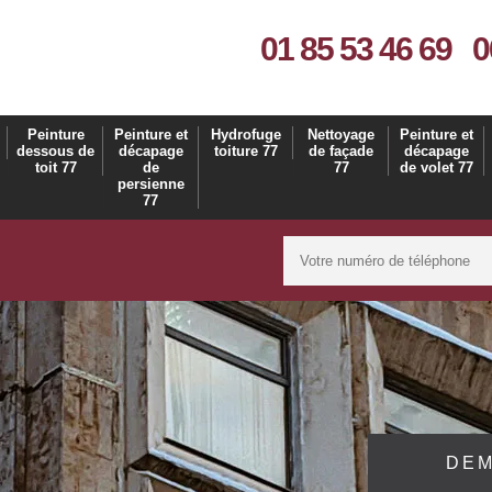
01 85 53 46 69
0
Peinture
Peinture et
Hydrofuge
Nettoyage
Peinture et
dessous de
décapage
toiture 77
de façade
décapage
toit 77
de
77
de volet 77
persienne
77
DEM