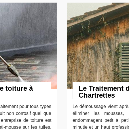
 toiture à
Le Traitement 
Chartrettes
aitement pour tous types
Le démoussage vient après l
duit non corrosif quel que
éliminer les mousses, 
entreprise de toiture est
endommagent petit à petit
ti-mousse sur les tuiles,
minutie et un haut professi