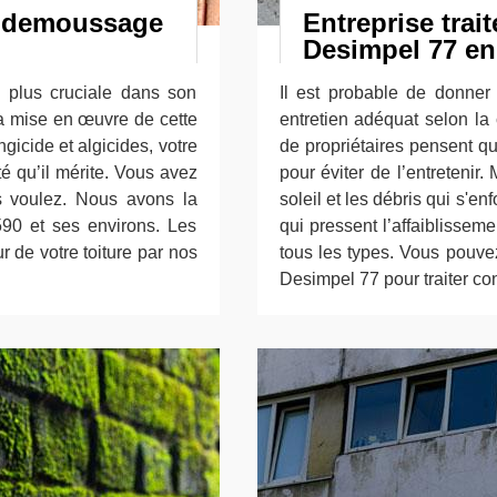
t demoussage
Entreprise trai
Desimpel 77 en 
a plus cruciale dans son
Il est probable de donner
 la mise en œuvre de cette
entretien adéquat selon la
gicide et algicides, votre
de propriétaires pensent qu'
eté qu’il mérite. Vous avez
pour éviter de l’entretenir
s voulez. Nous avons la
soleil et les débris qui s'en
590 et ses environs. Les
qui pressent l’affaiblissem
 de votre toiture par nos
tous les types. Vous pouvez
Desimpel 77 pour traiter co