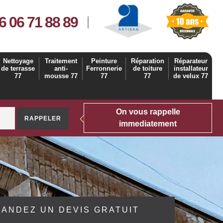
6 06 71 88 89
Nettoyage
Traitement
Peinture
Réparation
Réparateur
de terrasse
anti-
Ferronnerie
de toiture
installateur
77
mousse 77
77
77
de velux 77
On vous rappelle
immediatement
ANDEZ UN DEVIS GRATUIT