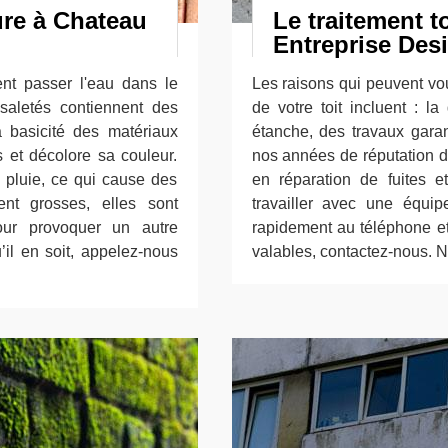
ure à Chateau
Le traitement to
Entreprise Des
sent passer l'eau dans le
Les raisons qui peuvent vou
 saletés contiennent des
de votre toit incluent : la
a basicité des matériaux
étanche, des travaux garan
s et décolore sa couleur.
nos années de réputation d
e pluie, ce qui cause des
en réparation de fuites e
nent grosses, elles sont
travailler avec une équi
ur provoquer un autre
rapidement au téléphone e
il en soit, appelez-nous
valables, contactez-nous.