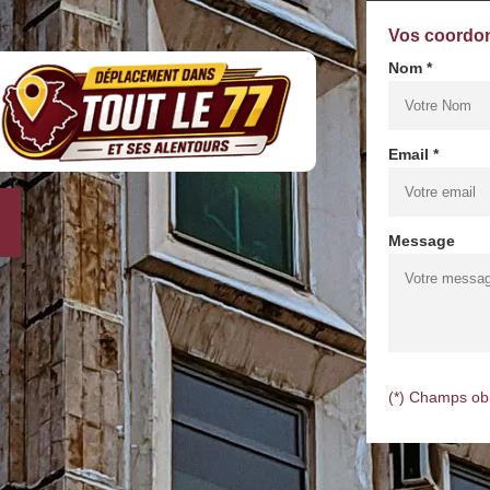
Vos coordo
Nom *
Email *
Message
(*) Champs obl