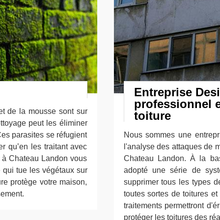
Entreprise Desi
professionnel e
et de la mousse sont sur
toiture
ttoyage peut les éliminer
Ces parasites se réfugient
Nous sommes une entrepri
r qu’en les traitant avec
l'analyse des attaques de m
ure à Chateau Landon vous
Chateau Landon. À la bas
 qui tue les végétaux sur
adopté une série de syst
ture protège votre maison,
supprimer tous les types d
ssement.
toutes sortes de toitures e
traitements permettront d'é
protéger les toitures des ré