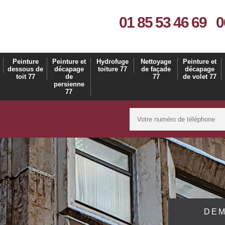
01 85 53 46 69
0
Peinture
Peinture et
Hydrofuge
Nettoyage
Peinture et
dessous de
décapage
toiture 77
de façade
décapage
toit 77
de
77
de volet 77
persienne
77
DEM