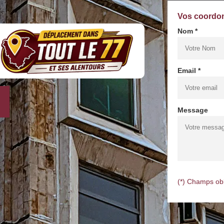
Vos coordo
Nom *
Email *
Message
(*) Champs obl