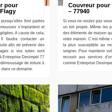
ur pour
Couvreur pour
 Flagy
– 77940
puisqu’elles font parties
Si vous ne voulez pas vous 
 mousses s’implantent et
un toit propre. Même les pro
égligées. A cause de cela,
des éléments de maison qu
Il faudra contacter un
votre maison. C’est même ce
tuile afin de prévenir des
la plus susceptible au mo
ages si vos tuiles sont
soigner. Pour maintenir vot
 à Entreprise Desimpel 77
recourir aux services d'u
t démoussage de toiture à
comme Entreprise Desimpel
se dans ce domaine.