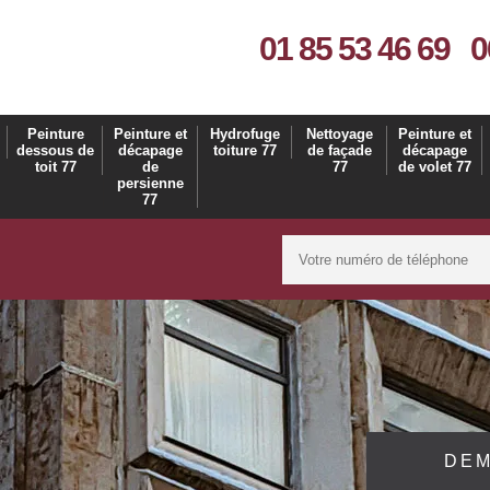
01 85 53 46 69
0
Peinture
Peinture et
Hydrofuge
Nettoyage
Peinture et
dessous de
décapage
toiture 77
de façade
décapage
toit 77
de
77
de volet 77
persienne
77
DEM