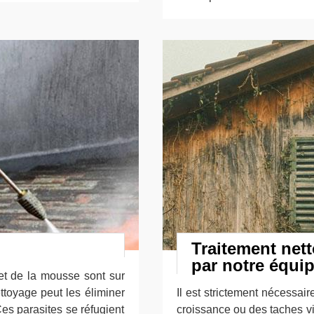
Traitement nett
par notre équi
et de la mousse sont sur
ttoyage peut les éliminer
Il est strictement nécessair
Ces parasites se réfugient
croissance ou des taches vis