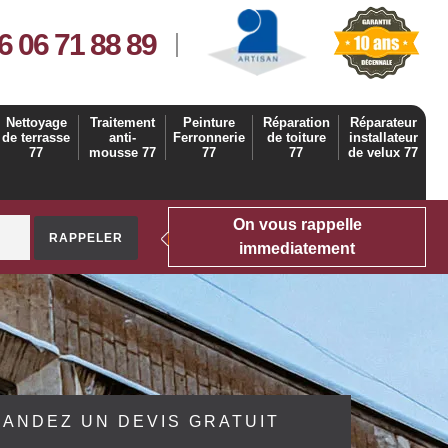
6 06 71 88 89
Nettoyage
Traitement
Peinture
Réparation
Réparateur
de terrasse
anti-
Ferronnerie
de toiture
installateur
77
mousse 77
77
77
de velux 77
On vous rappelle
immediatement
ANDEZ UN DEVIS GRATUIT