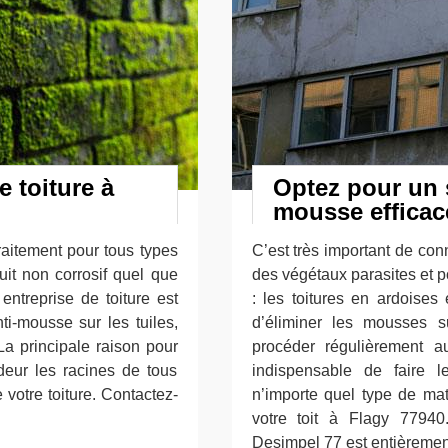
 toiture à
Optez pour un s
mousse efficac
aitement pour tous types
C’est très important de con
duit non corrosif quel que
des végétaux parasites et po
entreprise de toiture est
: les toitures en ardoises 
ti-mousse sur les tuiles,
d’éliminer les mousses s
 La principale raison pour
procéder régulièrement au
deur les racines de tous
indispensable de faire 
 votre toiture. Contactez-
n’importe quel type de mat
votre toit à Flagy 77940
Desimpel 77 est entièrement