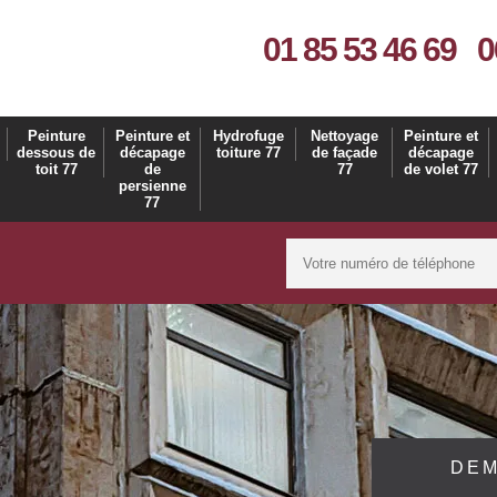
01 85 53 46 69
0
Peinture
Peinture et
Hydrofuge
Nettoyage
Peinture et
dessous de
décapage
toiture 77
de façade
décapage
toit 77
de
77
de volet 77
persienne
77
DEM