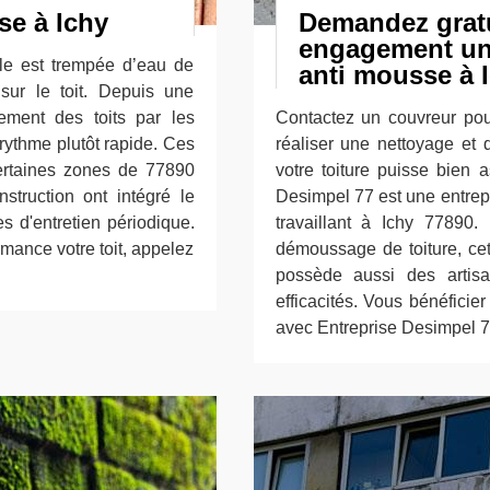
se à Ichy
Demandez gratu
engagement un 
lle est trempée d’eau de
anti mousse à 
 sur le toit. Depuis une
sement des toits par les
Contactez un couvreur pou
rythme plutôt rapide. Ces
réaliser une nettoyage et
ertaines zones de 77890
votre toiture puisse bien a
struction ont intégré le
Desimpel 77 est une entrepr
 d'entretien périodique.
travaillant à Ichy 77890.
mance votre toit, appelez
démoussage de toiture, cet
possède aussi des artisa
efficacités. Vous bénéficie
avec Entreprise Desimpel 7