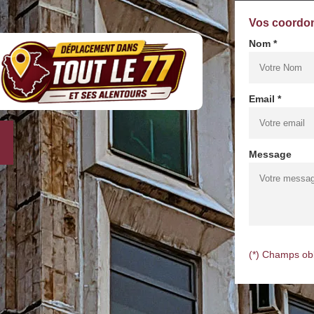
Vos coordo
Nom *
Email *
Message
(*) Champs obl