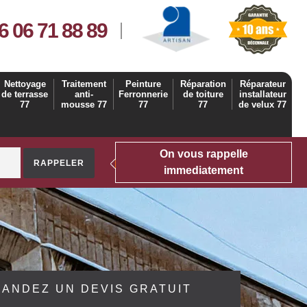
6 06 71 88 89
Nettoyage
Traitement
Peinture
Réparation
Réparateur
de terrasse
anti-
Ferronnerie
de toiture
installateur
77
mousse 77
77
77
de velux 77
On vous rappelle
immediatement
ANDEZ UN DEVIS GRATUIT