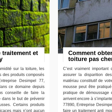
 traitement et
Comment obteni
y
toiture pas che
midité sur la toiture, les
C’est vraiment important 
ps des produits composés
assurer la disparition de
Entreprise Desimpel 77,
matériau constitutif de votr
 dans ce domaine depuis
mousse peut être pratiqué p
s conseille de faire la
pratique de démoussage de
e dans le but de prévenir
arrivent encore à s’implant
sses. Certains produits
77890, Entreprise Desimpel
ficaces mais n’ont aucun
faire un traitement anti mo