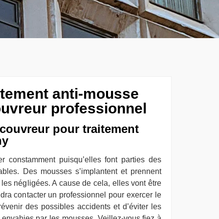
aitement anti-mousse
ouvreur professionnel
 couvreur pour traitement
hy
iter constamment puisqu’elles font parties des
rables. Des mousses s’implantent et prennent
 les négligées. A cause de cela, elles vont être
udra contacter un professionnel pour exercer le
révenir des possibles accidents et d’éviter les
 envahies par les mousses. Veillez-vous fiez à