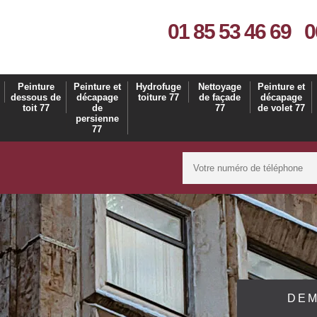
01 85 53 46 69
0
Peinture
Peinture et
Hydrofuge
Nettoyage
Peinture et
dessous de
décapage
toiture 77
de façade
décapage
toit 77
de
77
de volet 77
persienne
77
DEM