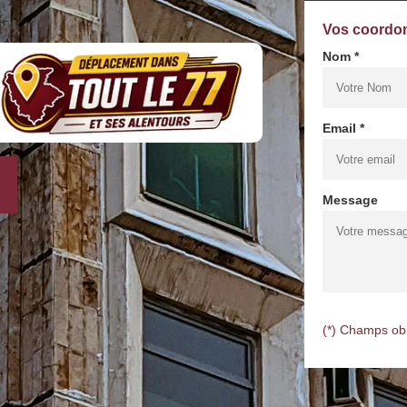
Vos coordo
Nom *
Email *
Message
(*) Champs obl