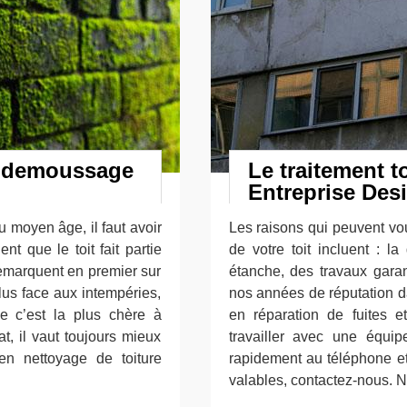
t demoussage
Le traitement to
Entreprise Des
u moyen âge, il faut avoir
Les raisons qui peuvent vou
nt que le toit fait partie
de votre toit incluent : la
emarquent en premier sur
étanche, des travaux garan
lus face aux intempéries,
nos années de réputation d
e c’est la plus chère à
en réparation de fuites e
at, il vaut toujours mieux
travailler avec une équi
 en nettoyage de toiture
rapidement au téléphone e
valables, contactez-nous.