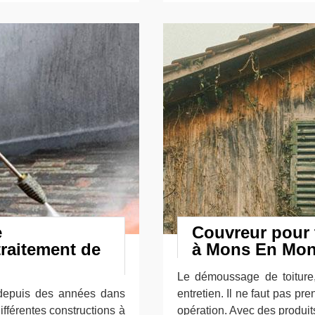
e
Couvreur pour
traitement de
à Mons En Mont
Le démoussage de toiture,
depuis des années dans
entretien. Il ne faut pas pr
ifférentes constructions à
opération. Avec des produits