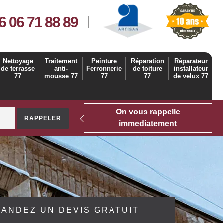
6 06 71 88 89
Nettoyage
Traitement
Peinture
Réparation
Réparateur
de terrasse
anti-
Ferronnerie
de toiture
installateur
77
mousse 77
77
77
de velux 77
On vous rappelle
immediatement
ANDEZ UN DEVIS GRATUIT