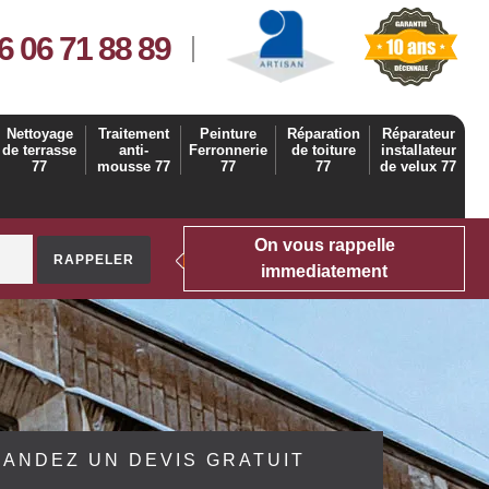
6 06 71 88 89
Nettoyage
Traitement
Peinture
Réparation
Réparateur
de terrasse
anti-
Ferronnerie
de toiture
installateur
77
mousse 77
77
77
de velux 77
On vous rappelle
immediatement
ANDEZ UN DEVIS GRATUIT