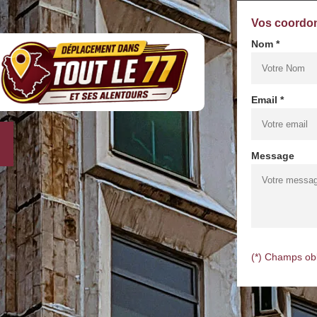
Vos coordo
Nom *
Email *
Message
(*) Champs obl