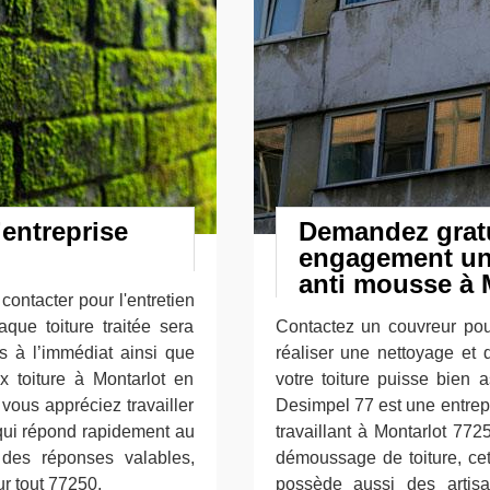
’entreprise
Demandez gratu
engagement un 
anti mousse à 
contacter pour l'entretien
aque toiture traitée sera
Contactez un couvreur pou
s à l’immédiat ainsi que
réaliser une nettoyage et
x toiture à Montarlot en
votre toiture puisse bien a
 vous appréciez travailler
Desimpel 77 est une entrepr
qui répond rapidement au
travaillant à Montarlot 772
des réponses valables,
démoussage de toiture, cet
r tout 77250.
possède aussi des artisa