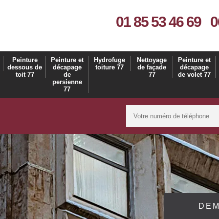
01 85 53 46 69
0
Peinture
Peinture et
Hydrofuge
Nettoyage
Peinture et
dessous de
décapage
toiture 77
de façade
décapage
toit 77
de
77
de volet 77
persienne
77
DEM