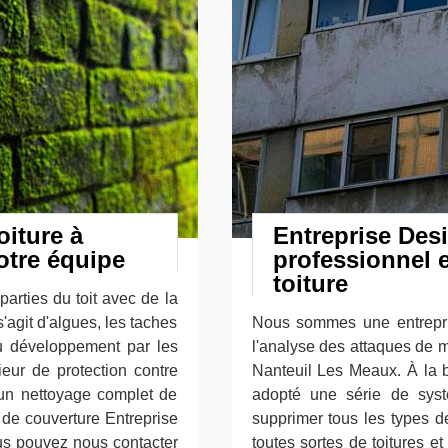
oiture à
Entreprise Desi
otre équipe
professionnel e
toiture
parties du toit avec de la
'agit d'algues, les taches
Nous sommes une entrepri
du développement par les
l'analyse des attaques de m
ieur de protection contre
Nanteuil Les Meaux. À la b
 un nettoyage complet de
adopté une série de syst
e de couverture Entreprise
supprimer tous les types d
us pouvez nous contacter
toutes sortes de toitures e