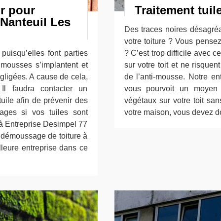
ur pour
Traitement tuil
Nanteuil Les
Des traces noires désagréa
votre toiture ? Vous pensez
puisqu’elles font parties
? C’est trop difficile avec 
 mousses s’implantent et
sur votre toit et ne risque
égligées. A cause de cela,
de l’anti-mousse. Notre en
Il faudra contacter un
vous pourvoit un moyen d
tuile afin de prévenir des
végétaux sur votre toit san
ages si vos tuiles sont
votre maison, vous devez don
 à Entreprise Desimpel 77
t démoussage de toiture à
lleure entreprise dans ce