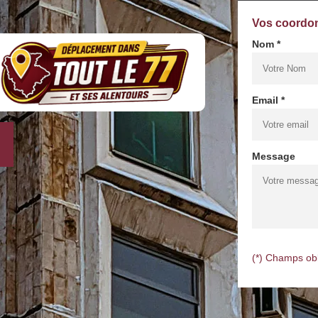
Vos coordo
Nom *
Email *
Message
(*) Champs obl