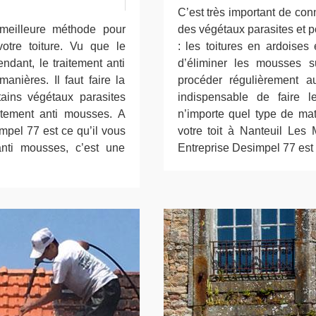
C’est très important de con
 meilleure méthode pour
des végétaux parasites et po
otre toiture. Vu que le
: les toitures en ardoises 
endant, le traitement anti
d’éliminer les mousses s
anières. Il faut faire la
procéder régulièrement au
tains végétaux parasites
indispensable de faire 
aitement anti mousses. A
n’importe quel type de mat
pel 77 est ce qu’il vous
votre toit à Nanteuil Les
anti mousses, c’est une
Entreprise Desimpel 77 est 