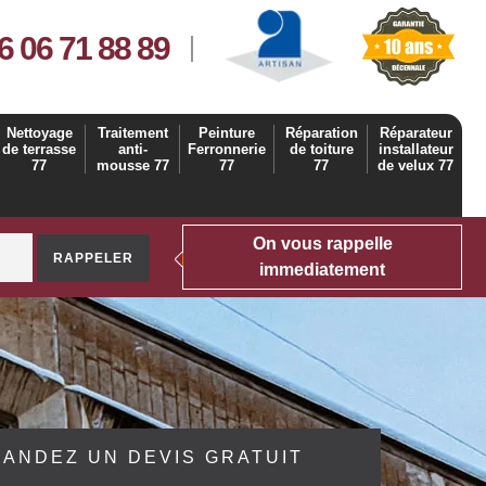
6 06 71 88 89
Nettoyage
Traitement
Peinture
Réparation
Réparateur
de terrasse
anti-
Ferronnerie
de toiture
installateur
77
mousse 77
77
77
de velux 77
On vous rappelle
immediatement
ANDEZ UN DEVIS GRATUIT