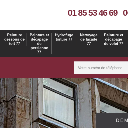
01 85 53 46 69
0
Peinture
Peinture et
Hydrofuge
Nettoyage
Peinture et
dessous de
décapage
toiture 77
de façade
décapage
toit 77
de
77
de volet 77
persienne
77
DEM