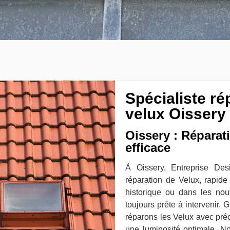
Spécialiste ré
velux Oissery
Oissery : Réparat
efficace
À Oissery, Entreprise De
réparation de Velux, rapide
historique ou dans les nouv
toujours prête à intervenir. 
réparons les Velux avec préci
une luminosité optimale. No