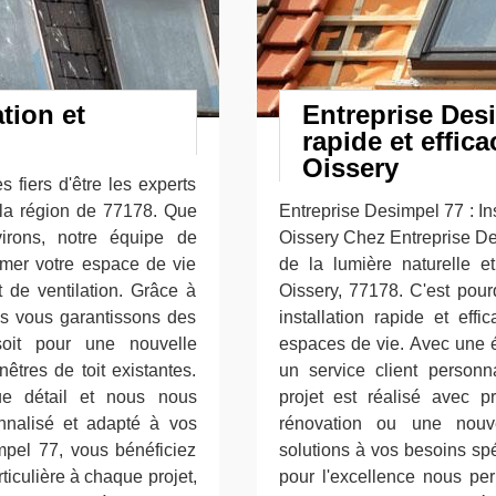
ation et
Entreprise Desi
rapide et effic
Oissery
fiers d'être les experts
s la région de 77178. Que
Entreprise Desimpel 77 : Ins
rons, notre équipe de
Oissery Chez Entreprise D
ormer votre espace de vie
de la lumière naturelle e
t de ventilation. Grâce à
Oissery, 77178. C'est pou
us vous garantissons des
installation rapide et ef
soit pour une nouvelle
espaces de vie. Avec une 
nêtres de toit existantes.
un service client person
e détail et nous nous
projet est réalisé avec p
nnalisé et adapté à vos
rénovation ou une nouve
mpel 77, vous bénéficiez
solutions à vos besoins spé
rticulière à chaque projet,
pour l'excellence nous per