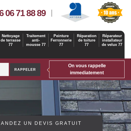
6 06 71 88 89
Nettoyage
Traitement
Peinture
Réparation
Réparateur
de terrasse
anti-
Ferronnerie
de toiture
installateur
77
mousse 77
77
77
de velux 77
On vous rappelle
immediatement
ANDEZ UN DEVIS GRATUIT