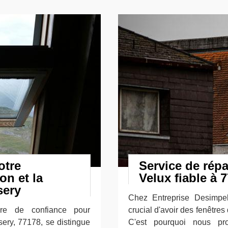
otre
Service de répa
on et la
Velux fiable à 
sery
Chez Entreprise Desimpe
ire de confiance pour
crucial d'avoir des fenêtres 
ssery, 77178, se distingue
C'est pourquoi nous pr