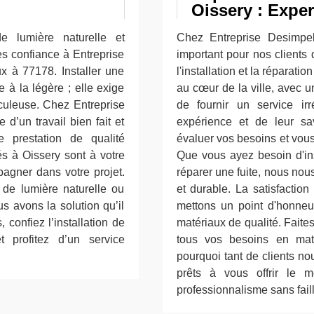
Oissery : Expert
e lumière naturelle et
Chez Entreprise Desimpe
es confiance à Entreprise
important pour nos clients 
ux à 77178. Installer une
l'installation et la réparati
e à la légère ; elle exige
au cœur de la ville, avec 
iculeuse. Chez Entreprise
de fournir un service irr
d’un travail bien fait et
expérience et de leur sav
 prestation de qualité
évaluer vos besoins et vous
s à Oissery sont à votre
Que vous ayez besoin d'ins
agner dans votre projet.
réparer une fuite, nous nou
 de lumière naturelle ou
et durable. La satisfaction
s avons la solution qu’il
mettons un point d'honneur
 confiez l’installation de
matériaux de qualité. Faite
 profitez d’un service
tous vos besoins en mat
pourquoi tant de clients 
prêts à vous offrir le m
professionnalisme sans faill