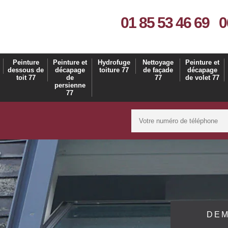
01 85 53 46 69
0
Peinture
Peinture et
Hydrofuge
Nettoyage
Peinture et
dessous de
décapage
toiture 77
de façade
décapage
toit 77
de
77
de volet 77
persienne
77
DEM