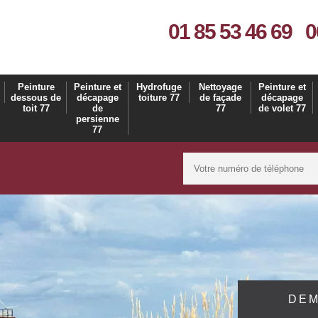
01 85 53 46 69
0
Peinture
Peinture et
Hydrofuge
Nettoyage
Peinture et
dessous de
décapage
toiture 77
de façade
décapage
toit 77
de
77
de volet 77
persienne
77
DEM