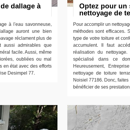
 de dallage à
Optez pour un 
nettoyage de te
yage à l'eau savonneuse,
Pour accomplir un nettoyage
dallage auront une bien
méthodes sont efficaces. 
 pavage réclament plus de
type de votre toiture et co
nt aussi admirables que
accumulent. Il faut accéd
énéral facile. Aussi, même
réalisation du nettoyage.
riorées, oubliées ou mal
spécialisé dans ce doma
 en état avec des efforts
Heureusement, Entrepris
ise Desimpel 77.
nettoyage de toiture terra
Noisiel 77186. Donc, faites
bénéficier de ses prestation