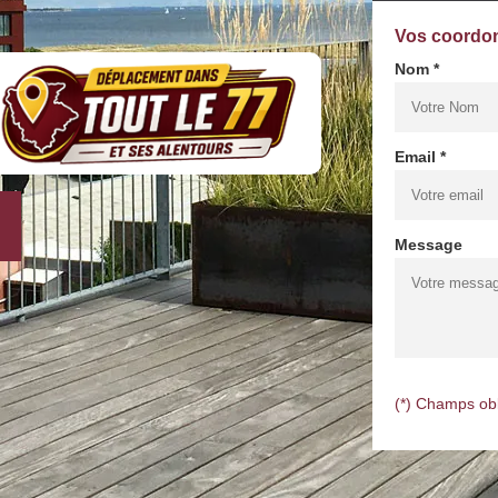
Vos coordo
Nom *
Email *
Message
(*) Champs obl