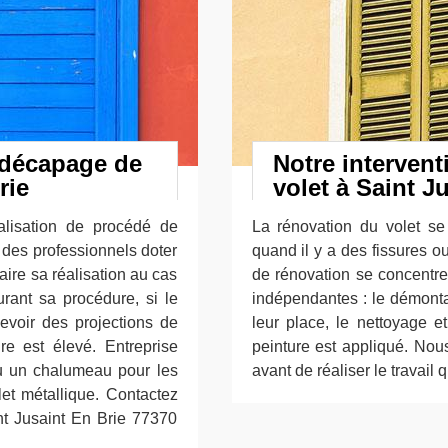
t décapage de
Notre interven
rie
volet à Saint J
réalisation de procédé de
La rénovation du volet se 
des professionnels doter
quand il y a des fissures o
aire sa réalisation au cas
de rénovation se concentre 
rant sa procédure, si le
indépendantes : le démontag
cevoir des projections de
leur place, le nettoyage 
re est élevé. Entreprise
peinture est appliqué. Nou
ou un chalumeau pour les
avant de réaliser le travail q
et métallique. Contactez
nt Jusaint En Brie 77370