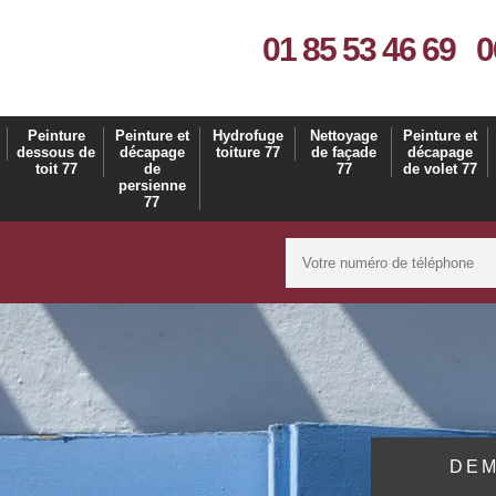
01 85 53 46 69
0
Peinture
Peinture et
Hydrofuge
Nettoyage
Peinture et
dessous de
décapage
toiture 77
de façade
décapage
toit 77
de
77
de volet 77
persienne
77
DEM