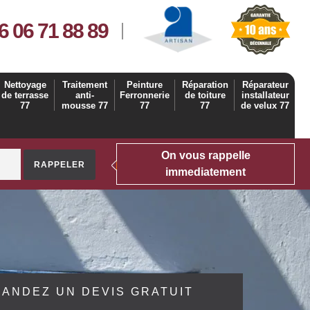
6 06 71 88 89
Nettoyage
Traitement
Peinture
Réparation
Réparateur
de terrasse
anti-
Ferronnerie
de toiture
installateur
77
mousse 77
77
77
de velux 77
On vous rappelle
immediatement
ANDEZ UN DEVIS GRATUIT