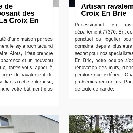
e de
Artisan ravalem
posant des
Croix En Brie
 La Croix En
Professionnel en ra
département 77370, Entrep
eauté d’une maison par ses
ponctuel ou régulier pou
ent le style architectural
domaine depuis plusieurs
re. Alors, il faut prendre
secret pour nos spécialiste
 apparence et un nouveau
En Brie, notre équipe s’o
x, faites-vous appel à
rénovation des murs, d'end
reprise de ravalement de
peinture mur extérieur. Cha
 fiant à cette entreprise,
problèmes rencontrés. Pou
endre votre bâtiment plus
de toute demande.