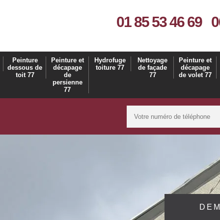
01 85 53 46 69
0
Peinture
Peinture et
Hydrofuge
Nettoyage
Peinture et
dessous de
décapage
toiture 77
de façade
décapage
toit 77
de
77
de volet 77
persienne
77
DEM