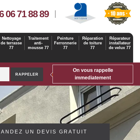
6 06 71 88 89
Nettoyage
Traitement
Peinture
Réparation
Réparateur
de terrasse
anti-
Ferronnerie
de toiture
installateur
77
mousse 77
77
77
de velux 77
On vous rappelle
immediatement
ANDEZ UN DEVIS GRATUIT