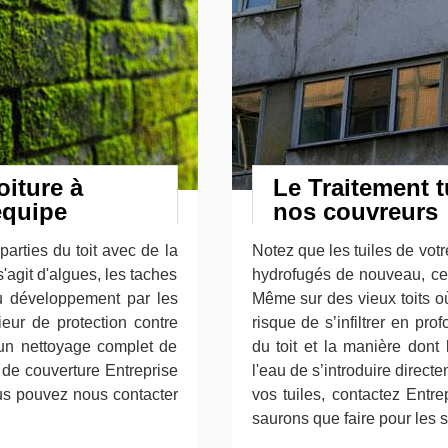
oiture à
Le Traitement t
équipe
nos couvreurs
parties du toit avec de la
Notez que les tuiles de votr
'agit d'algues, les taches
hydrofugés de nouveau, cet
du développement par les
Même sur des vieux toits où
ieur de protection contre
risque de s’infiltrer en pr
 un nettoyage complet de
du toit et la manière dont 
e de couverture Entreprise
l'eau de s’introduire directe
us pouvez nous contacter
vos tuiles, contactez Ent
saurons que faire pour les s