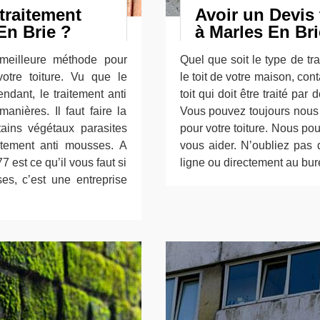
traitement
Avoir un Devis
En Brie ?
à Marles En Bri
 meilleure méthode pour
Quel que soit le type de t
otre toiture. Vu que le
le toit de votre maison, cont
endant, le traitement anti
toit qui doit être traité par
anières. Il faut faire la
Vous pouvez toujours nous c
tains végétaux parasites
pour votre toiture. Nous p
aitement anti mousses. A
vous aider. N’oubliez pas
 est ce qu’il vous faut si
ligne ou directement au bure
es, c’est une entreprise