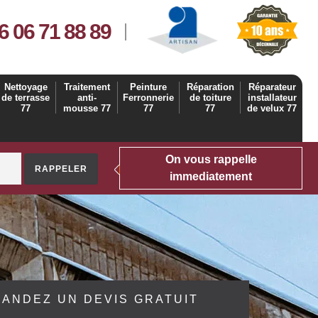
6 06 71 88 89
Nettoyage
Traitement
Peinture
Réparation
Réparateur
de terrasse
anti-
Ferronnerie
de toiture
installateur
77
mousse 77
77
77
de velux 77
On vous rappelle
immediatement
ANDEZ UN DEVIS GRATUIT