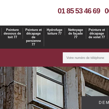
01 85 53 46 69
0
Peinture
Peinture et
Hydrofuge
Nettoyage
Peinture et
dessous de
décapage
toiture 77
de façade
décapage
toit 77
de
77
de volet 77
persienne
77
DEM